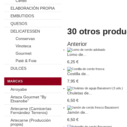
Cerdo
ELABORACIÓN PROPIA
EMBUTIDOS
QUESOS
30 otros produ
DELICATESSEN
Conservas
Anterior
Vinoteca
Gourmet
Lomo de...
Paté & Foie
6,25 €
DULCES
Costilla de...
7,95 €
MARCAS
Arroyabe
Chuletas de...
Artaza Gourmet "By
6,50 €
Etxanobe"
Artecarne (Carnicerías
Jamón de...
Fernández Terreros)
6,50 €
Artecarne (Producción
propia)