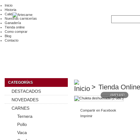
Inicio
Historia
Calidad
Nuestras carnicerías
Ganadería
Tienda online
Como comprar
Blog
Contacto
CATEGORÍAS
>
Tienda Online
DESTACADOS
AMPLIAR
NOVEDADES
CARNES
Compartir en Facebook
Ternera
Imprimir
Pollo
Vaca