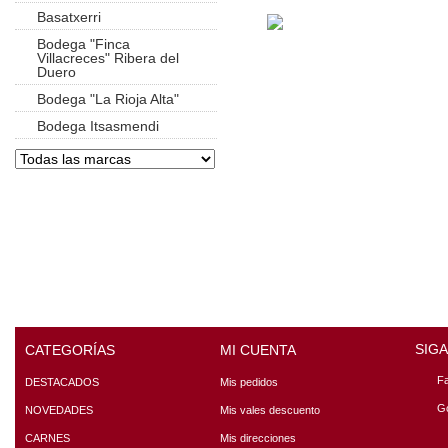
Basatxerri
Bodega "Finca
Villacreces" Ribera del
Duero
Bodega "La Rioja Alta"
Bodega Itsasmendi
SIG
CATEGORÍAS
MI CUENTA
F
DESTACADOS
Mis pedidos
G
NOVEDADES
Mis vales descuento
CARNES
Mis direcciones