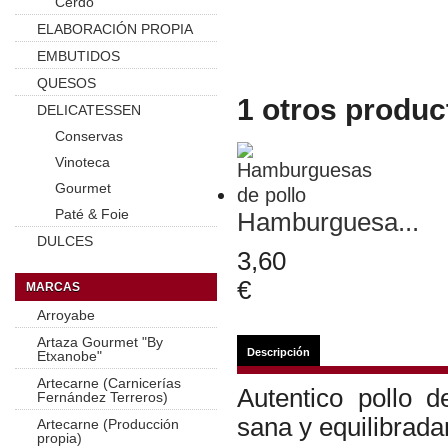
Cerdo
ELABORACIÓN PROPIA
EMBUTIDOS
QUESOS
1 otros produc
DELICATESSEN
Conservas
Vinoteca
Gourmet
Paté & Foie
Hamburguesa...
DULCES
3,60
€
MARCAS
Arroyabe
Artaza Gourmet "By
Descripción
Etxanobe"
Artecarne (Carnicerías
Autentico pollo 
Fernández Terreros)
sana y equilibrad
Artecarne (Producción
propia)