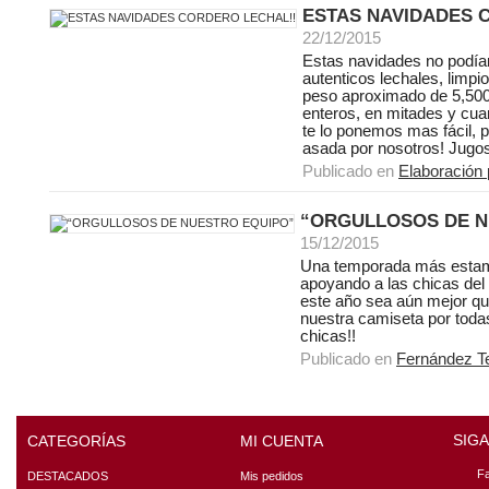
ESTAS NAVIDADES 
22/12/2015
Estas navidades no podían 
autenticos lechales, limpio
peso aproximado de 5,500
enteros, en mitades y cua
te lo ponemos mas fácil, po
asada por nosotros! Jugoso
Publicado en
Elaboración 
“ORGULLOSOS DE N
15/12/2015
Una temporada más estam
apoyando a las chicas d
este año sea aún mejor que
nuestra camiseta por toda
chicas!!
Publicado en
Fernández T
SIG
CATEGORÍAS
MI CUENTA
F
DESTACADOS
Mis pedidos