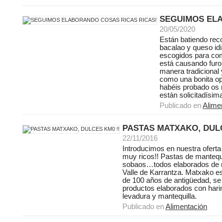
SEGUIMOS ELA
20/05/2020
Están batiendo reco
bacalao y queso idi
escogidos para com
está causando furor
manera tradicional 
como una bonita op
habéis probado os
están solicitadísim
Publicado en
Alime
PASTAS MATXAKO, DULC
22/11/2016
Introducimos en nuestra ofert
muy ricos!! Pastas de mantequi
sobaos…todos elaborados de m
Valle de Karrantza. Matxako e
de 100 años de antigüedad, se 
productos elaborados con harin
levadura y mantequilla.
Publicado en
Alimentación