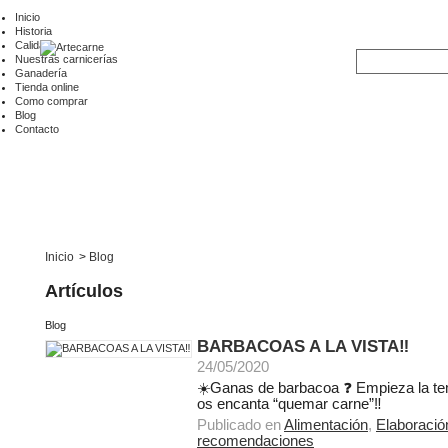
Inicio
Historia
Calidad
Nuestras carnicerías
Ganadería
Tienda online
Como comprar
Blog
Contacto
Inicio
>
Blog
Artículos
Blog
BARBACOAS A LA VISTA‼️
24/05/2020
☀️Ganas de barbacoa ❓ Empieza la t
os encanta “quemar carne”‼️
Publicado en
Alimentación
,
Elaboració
recomendaciones