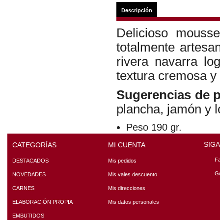
Descripción
Delicioso mouss
totalmente artesa
rivera navarra lo
textura cremosa y 
Sugerencias de p
plancha, jamón y l
Peso
190 gr.
SIG
CATEGORÍAS
MI CUENTA
F
DESTACADOS
Mis pedidos
G
NOVEDADES
Mis vales descuento
CARNES
Mis direcciones
ELABORACIÓN PROPIA
Mis datos personales
EMBUTIDOS