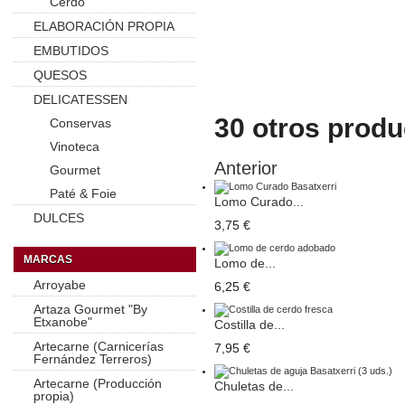
Cerdo
ELABORACIÓN PROPIA
EMBUTIDOS
QUESOS
DELICATESSEN
30 otros produ
Conservas
Vinoteca
Anterior
Gourmet
Paté & Foie
Lomo Curado...
DULCES
3,75 €
MARCAS
Lomo de...
Arroyabe
6,25 €
Artaza Gourmet "By
Etxanobe"
Costilla de...
Artecarne (Carnicerías
7,95 €
Fernández Terreros)
Artecarne (Producción
Chuletas de...
propia)