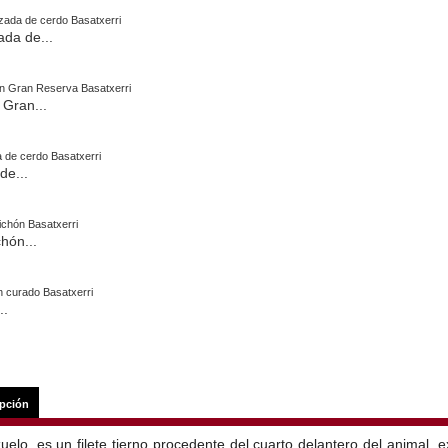
da de...
Gran...
de...
hón...
..
ipción
uelo, es un filete tierno procedente del cuarto delantero del animal, ex