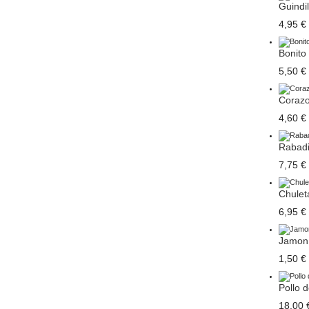
Guindil
4,95 €
Bonito 
5,50 €
Corazo
4,60 €
Rabadil
7,75 €
Chuleta
6,95 €
Jamon 
1,50 €
Pollo d
18,00 