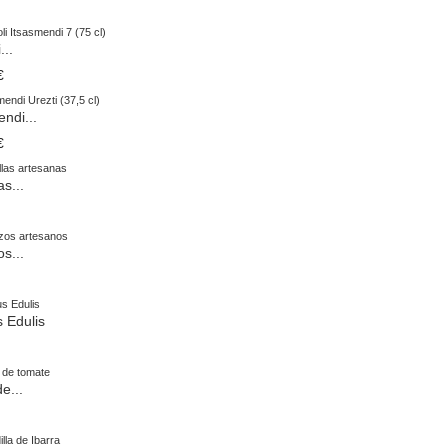
...
€
ndi...
€
as...
s...
s Edulis
e...