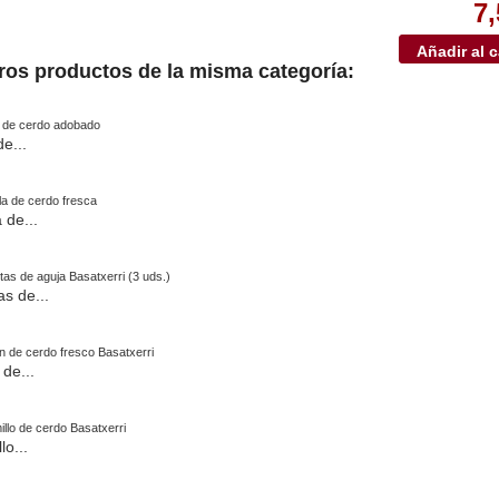
7,
tros productos de la misma categoría:
e...
a de...
s de...
de...
lo...