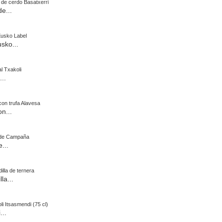
e...
sko...
...
n...
...
la...
...