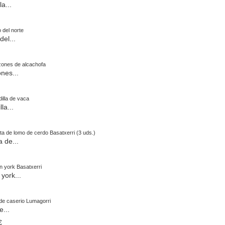
la...
del...
nes...
la...
 de...
york...
e...
€