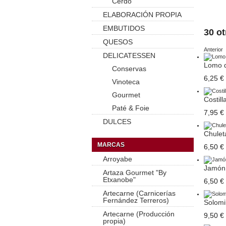
Cerdo
ELABORACIÓN PROPIA
EMBUTIDOS
30 o
QUESOS
Anterior
DELICATESSEN
Lomo d
Conservas
6,25 €
Vinoteca
Gourmet
Costill
Paté & Foie
7,95 €
DULCES
Chuleta
MARCAS
6,50 €
Arroyabe
Jamón 
Artaza Gourmet "By
Etxanobe"
6,50 €
Artecarne (Carnicerías
Fernández Terreros)
Solomil
Artecarne (Producción
9,50 €
propia)