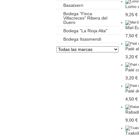
Basatxerri
Lomo d
Bodega "Finca
9,25 €
Villacreces" Ribera del
Duero
Miel Eu
Bodega "La Rioja Alta"
7,50 €
Bodega Itsasmendi
Paté al
3,20 €
Paté co
3,20 €
Paté de
4,50 €
Rabadil
9,00 €
Txakoli