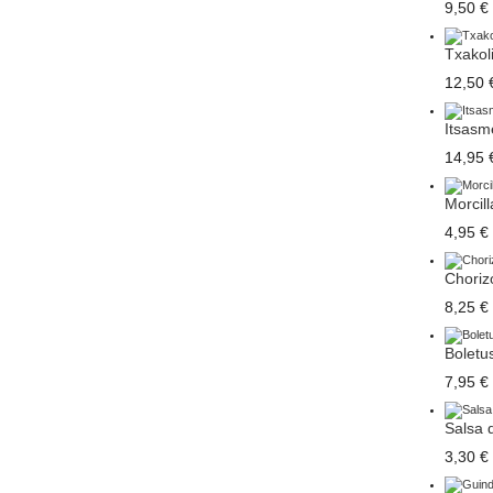
9,50 €
Txakoli
12,50 
Itsasme
14,95 
Morcill
4,95 €
Chorizo
8,25 €
Boletu
7,95 €
Salsa d
3,30 €