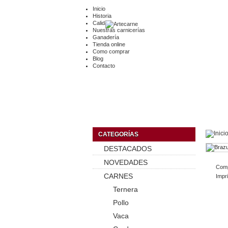
Inicio
Historia
Calidad
Nuestras carnicerías
Ganadería
Tienda online
Como comprar
Blog
Contacto
CATEGORÍAS
DESTACADOS
NOVEDADES
Comp
CARNES
Impr
Ternera
Pollo
Vaca