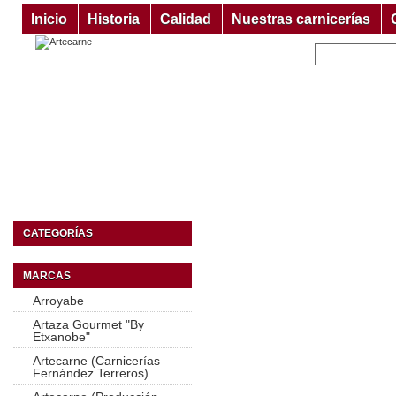
Inicio
Historia
Calidad
Nuestras carnicerías
CATEGORÍAS
MARCAS
Arroyabe
Artaza Gourmet "By
Etxanobe"
Artecarne (Carnicerías
Fernández Terreros)