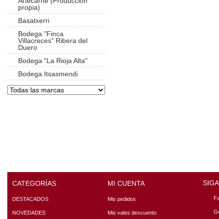
Artecarne (Producción
propia)
Basatxerri
Bodega "Finca
Villacreces" Ribera del
Duero
Bodega "La Rioja Alta"
Bodega Itsasmendi
SIG
CATEGORÍAS
MI CUENTA
F
DESTACADOS
Mis pedidos
G
NOVEDADES
Mis vales descuento