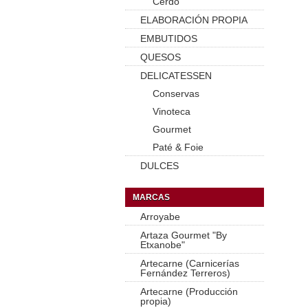
Cerdo
ELABORACIÓN PROPIA
EMBUTIDOS
QUESOS
DELICATESSEN
Conservas
Vinoteca
Gourmet
Paté & Foie
DULCES
MARCAS
Arroyabe
Artaza Gourmet "By
Etxanobe"
Artecarne (Carnicerías
Fernández Terreros)
Artecarne (Producción
propia)