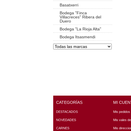
Basatxerri
Bodega "Finca
Villacreces" Ribera del
Duero
Bodega "La Rioja Alta"
Bodega Itsasmendi
CATEGORÍAS
MI CUEN
DESTACADOS
Mis pedidos
NOVEDADES
Mis vales d
CARNES
Mis direccio