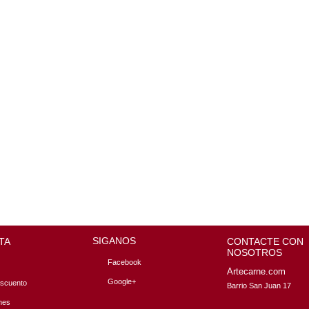
SIGANOS
TA
CONTACTE CON
NOSOTROS
Facebook
Artecarne.com
Google+
escuento
Barrio San Juan 17

nes