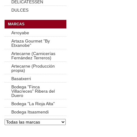
DELICATESSEN
DULCES
MARCAS
Arroyabe
Artaza Gourmet "By
Etxanobe"
Artecarne (Carnicerías
Fernández Terreros)
Artecarne (Producción
propia)
Basatxerri
Bodega "Finca
Villacreces" Ribera del
Duero
Bodega "La Rioja Alta"
Bodega Itsasmendi