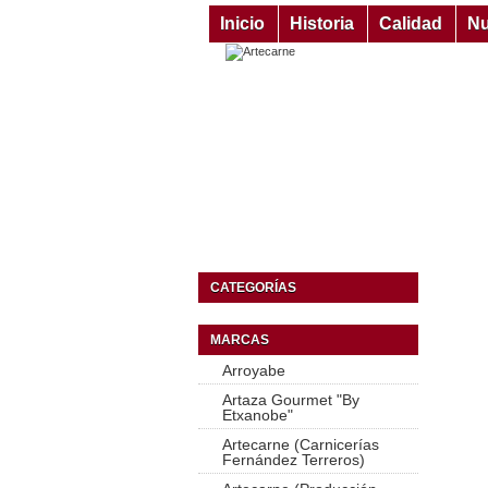
Inicio
Historia
Calidad
Nu
CATEGORÍAS
MARCAS
Arroyabe
Artaza Gourmet "By
Etxanobe"
Artecarne (Carnicerías
Fernández Terreros)