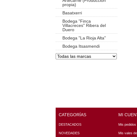
Artecarne (Producción
propia)
Basatxerri
Bodega "Finca
Villacreces" Ribera del
Duero
Bodega "La Rioja Alta"
Bodega Itsasmendi
CATEGORÍAS
MI CUEN
DESTACADOS
Mis pedidos
NOVEDADES
Mis vales d