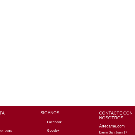
SIGANOS
TA
CONTACTE CON
NOSOTROS
Facebook
Artecarne.com
Google+
escuento
Barrio San Juan 17
